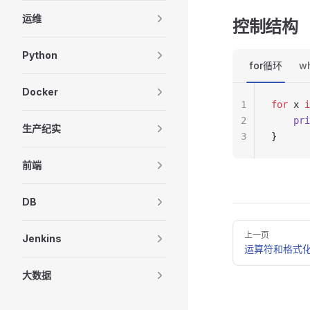
运维
控制结构
Python
for循环
w
Docker
1
for
 x 
i
2
    pri
生产纪实
3
}
前端
DB
Pager
上一页
Jenkins
运算符和格式
大数据