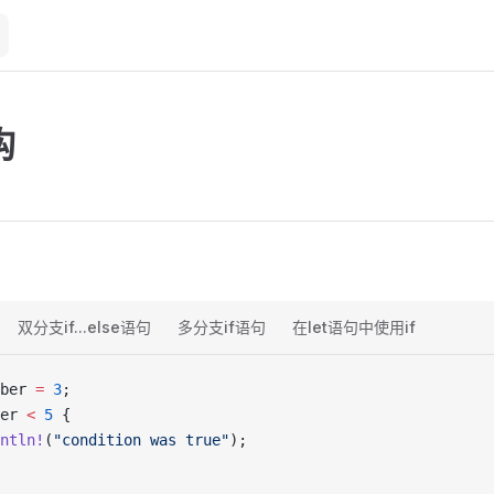
构
双分支if...else语句
多分支if语句
在let语句中使用if
ber 
=
 3
;
er 
<
 5
 {
ntln!
(
"condition was true"
);