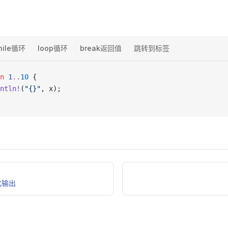
hile循环
loop循环
break返回值
跳转到标签
n
 1
..
10
 {
ntln!
(
"{}"
, x);
化输出