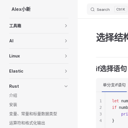
Alex小新
Search
K
Skip to content
Sidebar Navigation
工具箱
选择结
AI
Linux
if选择语句
Elastic
单分支if语句
Rust
介绍
1
let
 num
安装
2
if
 numb
变量、常量和标量数据类型
3
    pri
4
}
运算符和格式化输出