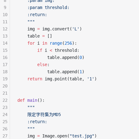
8
    :param img:
9
    :param threshold:
10
    :return:
11
    """
12
    img 
=
 img.convert(
'L'
)
13
    table 
=
 []
14
    for
 i 
in
 range
(
256
):
15
        if
 i 
<
 threshold:
16
            table.append(
0
)
17
        else
:
18
            table.append(
1
)
19
    return
 img.point(table, 
'1'
)
20
21
22
def
 main
():
23
    """
24
    限定字符集为MD5
25
    :return:
26
    """
27
    img 
=
 Image.open(
"test.jpg"
)