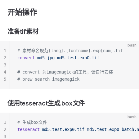
开始操作
准备tif素材
bash
1
# 素材命名规范[lang].[fontname].exp[num].tif
2
convert
 md5.jpg
 md5.test.exp0.tif
3
4
# convert 为imagemagick的工具，请自行安装
5
# brew search imagemagick
使用tesseract生成.box文件
bash
1
# 生成box文件
2
tesseract
 md5.test.exp0.tif
 md5.test.exp0
 batch.n
3