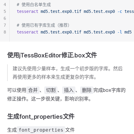
4
# 使用白名单生成
5
tesseract
 md5.test.exp0.tif
 md5.test.exp0
 -c
 tess
6
7
# 使用已有字库生成（推荐）
8
tesseract
 md5.test.exp0.tif
 md5.test.exp0
 -l
 md5
 
使用jTessBoxEditor修正.box文件
建议先使用少量样本，生成一个初步版的字库。然后
再使用更多的样本来生成更复杂的字库。
可以使用
、
、
、
完成box字库的
合并
切割
插入
删除
修正操作。这一步很关键，影响识别率。
生成font_properties文件
生成
文件
font_properties