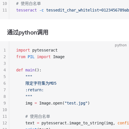
10
# 使用白名单
11
tesseract
 -c
 tessedit_char_whitelist=0123456789ab
通过python调用
python
1
import
 pytesseract
2
from
 PIL
 import
 Image
3
4
def
 main
():
5
    """
6
    限定字符集为MD5
7
    :return:
8
    """
9
    img 
=
 Image.open(
"test.jpg"
)
10
11
    # 使用白名单
12
    text 
=
 pytesseract.image_to_string(img, 
confi