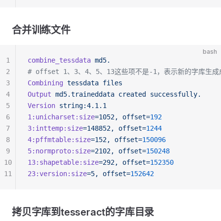
合并训练文件
bash
1
combine_tessdata
 md5.
2
# offset 1、3、4、5、13这些项不是-1，表示新的字库生
3
Combining
 tessdata
 files
4
Output
 md5.traineddata
 created
 successfully.
5
Version
 string:4.1.1
6
1:unicharset:size
=1052,
 offset=
192
7
3:inttemp:size
=148852,
 offset=
1244
8
4:pffmtable:size
=152,
 offset=
150096
9
5:normproto:size
=2102,
 offset=
150248
10
13:shapetable:size
=292,
 offset=
152350
11
23:version:size
=5,
 offset=
152642
拷贝字库到tesseract的字库目录