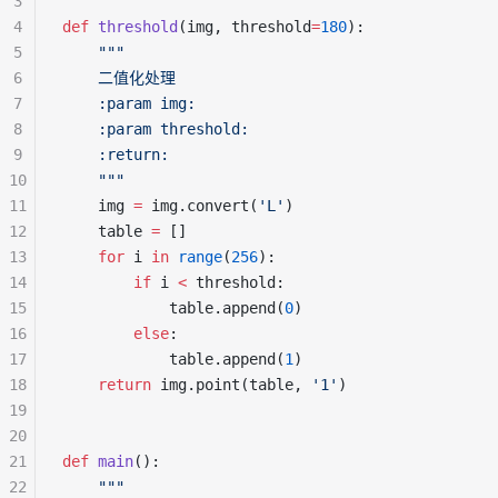
3
4
def
 threshold
(img, threshold
=
180
):
5
    """
6
    二值化处理
7
    :param img:
8
    :param threshold:
9
    :return:
10
    """
11
    img 
=
 img.convert(
'L'
)
12
    table 
=
 []
13
    for
 i 
in
 range
(
256
):
14
        if
 i 
<
 threshold:
15
            table.append(
0
)
16
        else
:
17
            table.append(
1
)
18
    return
 img.point(table, 
'1'
)
19
20
21
def
 main
():
22
    """