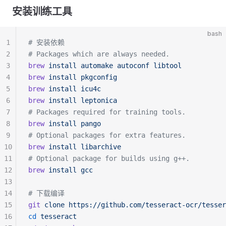
安装训练工具
bash
1
# 安装依赖
2
# Packages which are always needed.
3
brew
 install
 automake
 autoconf
 libtool
4
brew
 install
 pkgconfig
5
brew
 install
 icu4c
6
brew
 install
 leptonica
7
# Packages required for training tools.
8
brew
 install
 pango
9
# Optional packages for extra features.
10
brew
 install
 libarchive
11
# Optional package for builds using g++.
12
brew
 install
 gcc
13
14
# 下载编译
15
git
 clone
 https://github.com/tesseract-ocr/tesser
16
cd
 tesseract