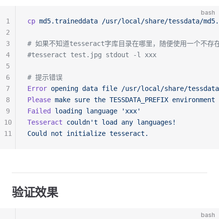
bash
1
cp
 md5.traineddata
 /usr/local/share/tessdata/md5.
2
3
# 如果不知道tesseract字库目录在哪里，随便使用一个不
4
#tesseract test.jpg stdout -l xxx
5
6
# 提示错误
7
Error
 opening
 data
 file
 /usr/local/share/tessdata
8
Please
 make
 sure
 the
 TESSDATA_PREFIX
 environment
 
9
Failed
 loading
 language
 'xxx'
10
Tesseract
 couldn't load any languages!
11
Could not initialize tesseract.
验证效果
bash