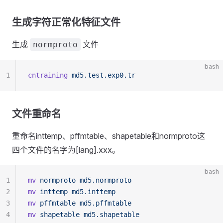
生成字符正常化特征文件
生成
文件
normproto
bash
1
cntraining
 md5.test.exp0.tr
文件重命名
重命名inttemp、pffmtable、shapetable和normproto这
四个文件的名字为[lang].xxx。
bash
1
mv
 normproto
 md5.normproto
2
mv
 inttemp
 md5.inttemp
3
mv
 pffmtable
 md5.pffmtable
4
mv
 shapetable
 md5.shapetable