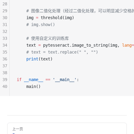
28
29
    # 图像二值化处理（经过二值化处理，可以明显减少空格
30
    img 
=
 threshold(img)
31
    # img.show()
32
33
    # 使用自定义的训练库
34
    text 
=
 pytesseract.image_to_string(img, 
lang
=
35
    # text = text.replace(" ", "")
36
    print
(text)
37
38
39
if
 __name__
 ==
 '__main__'
:
40
    main()
Pager
上一页