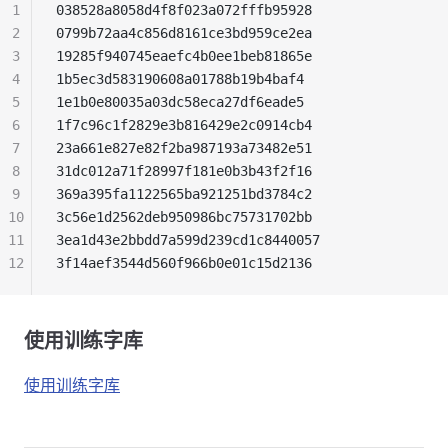
1
038528a8058d4f8f023a072fffb95928
2
0799b72aa4c856d8161ce3bd959ce2ea
3
19285f940745eaefc4b0ee1beb81865e
4
1b5ec3d583190608a01788b19b4baf4
5
1e1b0e80035a03dc58eca27df6eade5
6
1f7c96c1f2829e3b816429e2c0914cb4
7
23a661e827e82f2ba987193a73482e51
8
31dc012a71f28997f181e0b3b43f2f16
9
369a395fa1122565ba921251bd3784c2
10
3c56e1d2562deb950986bc75731702bb
11
3ea1d43e2bbdd7a599d239cd1c8440057
12
3f14aef3544d560f966b0e01c15d2136
使用训练字库
使用训练字库