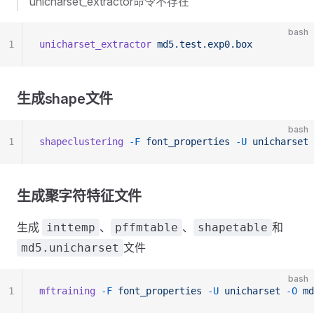
unicharset_extractor命令不存在
bash
1
unicharset_extractor
 md5.test.exp0.box
生成shape文件
bash
1
shapeclustering
 -F
 font_properties
 -U
 unicharset
 
生成聚字符特征文件
生成
、
、
和
inttemp
pffmtable
shapetable
文件
md5.unicharset
bash
1
mftraining
 -F
 font_properties
 -U
 unicharset
 -O
 md