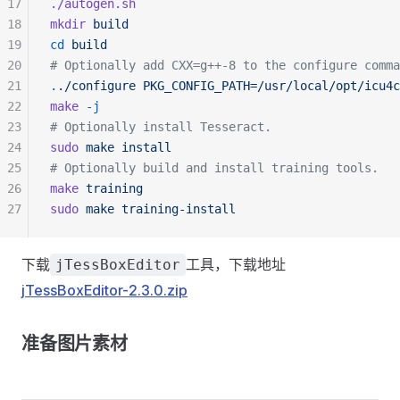
17
./autogen.sh
18
mkdir
 build
19
cd
 build
20
# Optionally add CXX=g++-8 to the configure comma
21
.
./configure
 PKG_CONFIG_PATH=/usr/local/opt/icu4c
22
make
 -j
23
# Optionally install Tesseract.
24
sudo
 make
 install
25
# Optionally build and install training tools.
26
make
 training
27
sudo
 make
 training-install
下载
工具，下载地址
jTessBoxEditor
jTessBoxEditor-2.3.0.zip
准备图片素材