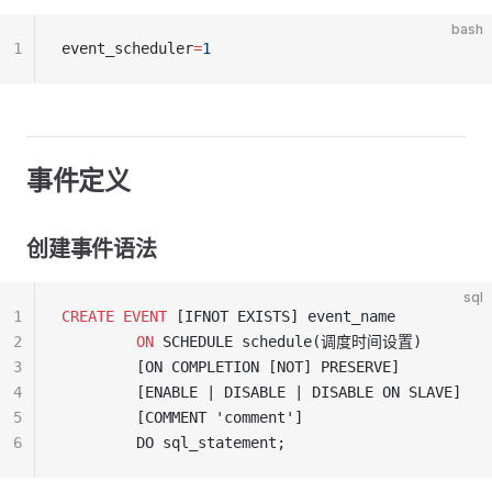
bash
1
event_scheduler
=
1
事件定义
创建事件语法
sql
1
CREATE
 EVENT
 [IFNOT EXISTS] event_name
2
    　　 ON
 SCHEDULE schedule(调度时间设置)
3
    　　 [ON COMPLETION [NOT] PRESERVE]
4
    　　 [ENABLE | DISABLE | DISABLE ON SLAVE]
5
    　　 [COMMENT 'comment']
6
    　　 DO sql_statement;