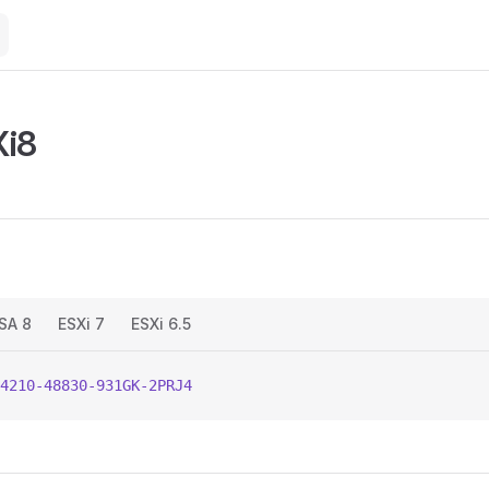
i8
SA 8
ESXi 7
ESXi 6.5
4210-48830-931GK-2PRJ4