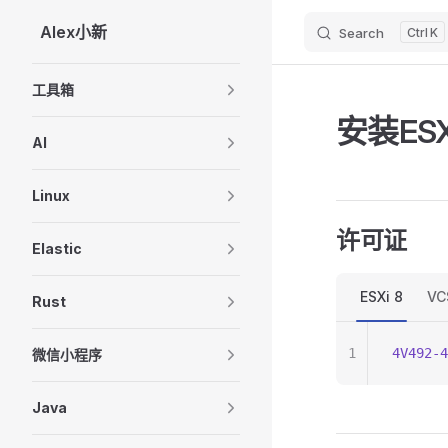
Alex小新
Search
K
Skip to content
Sidebar Navigation
工具箱
安装ESX
AI
Linux
许可证
Elastic
ESXi 8
VC
Rust
1
4V492-4
微信小程序
Java