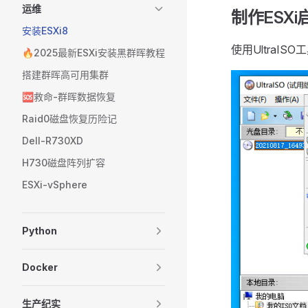
运维
制作ESXi
安装ESXi8
使用UltraIS
🔥2025最新ESXi安装黑群晖教程
搭建群晖高可用集群
🆘救命-群晖数据恢复
Raid0磁盘恢复历险记
Dell-R730XD
H730磁盘阵列扩容
ESXi-vSphere
Python
Docker
生产纪实