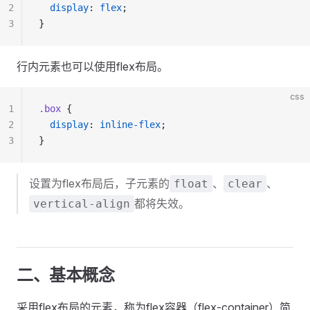
2
  display
: 
flex
;
3
}
行内元素也可以使用flex布局。
css
1
.box
 {
2
  display
: 
inline-flex
;
3
}
设置为flex布局后，子元素的
、
、
float
clear
都将失效。
vertical-align
二、基本概念
采用flex布局的元素，称为flex容器（flex-container）简